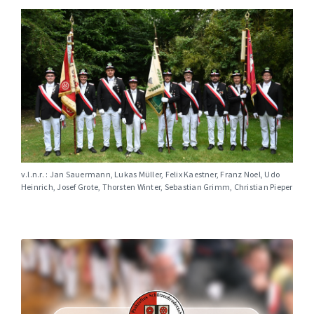
v.l.n.r. : Jan Sauermann, Lukas Müller, Felix Kaestner, Franz Noel, Udo
Heinrich, Josef Grote, Thorsten Winter, Sebastian Grimm, Christian Pieper