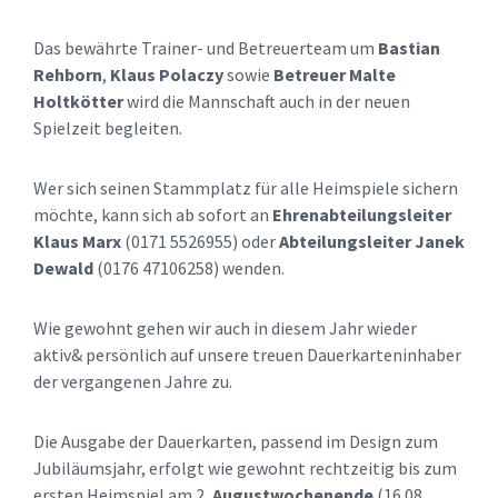
Das bewährte Trainer- und Betreuerteam um
Bastian
Rehborn
,
Klaus Polaczy
sowie
Betreuer Malte
Holtkötter
wird die Mannschaft auch in der neuen
Spielzeit begleiten.
Wer sich seinen Stammplatz für alle Heimspiele sichern
möchte, kann sich ab sofort an
Ehrenabteilungsleiter
Klaus Marx
(0171 5526955) oder
Abteilungsleiter Janek
Dewald
(0176 47106258) wenden.
Wie gewohnt gehen wir auch in diesem Jahr wieder
aktiv& persönlich auf unsere treuen Dauerkarteninhaber
der vergangenen Jahre zu.
Die Ausgabe der Dauerkarten, passend im Design zum
Jubiläumsjahr, erfolgt wie gewohnt rechtzeitig bis zum
ersten Heimspiel am 2
. Augustwochenende
.(16.08.