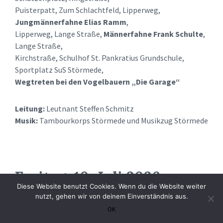
Puisterpatt, Zum Schlachtfeld, Lipperweg,
Jungmännerfahne Elias Ramm
,
Lipperweg, Lange Straße,
Männerfahne Frank Schulte
,
Lange Straße,
Kirchstraße, Schulhof St. Pankratius Grundschule,
Sportplatz SuS Störmede,
Wegtreten bei den Vogelbauern „Die Garage“
Leitung:
Leutnant Steffen Schmitz
Musik:
Tambourkorps Störmede und Musikzug Störmede
Freitag, 10. Juli 2026
Diese Website benutzt Cookies. Wenn du die Website weiter
nutzt, gehen wir von deinem Einverständnis aus.
vormittags Büsche holen / Leitung: Oberstadjutant
OK
Oliver Wollin