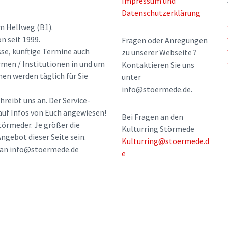
Impressum und
Datenschutzerklärung
m Hellweg (B1).
n seit 1999.
Fragen oder Anregungen
sse, künftige Termine auch
zu unserer Webseite ?
rmen / Institutionen in und um
Kontaktieren Sie uns
nen werden täglich für Sie
unter
info@stoermede.de.
hreibt uns an. Der Service-
 auf Infos von Euch angewiesen!
Bei Fragen an den
törmeder. Je größer die
Kulturring Störmede
ngebot dieser Seite sein.
Kulturring@stoermede.d
l an info@stoermede.de
e