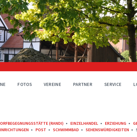
INE
FOTOS
VEREINE
PARTNER
SERVICE
L
ORFBEGEGNUNGSSTÄTTE (RANDI)
EINZELHANDEL
ERZIEHUNG
G
EINRICHTUNGEN
POST
SCHWIMMBAD
SEHENSWÜRDIGKEITEN