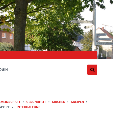
OGIN
EMEINSCHAFT
GESUNDHEIT
KIRCHEN
KNEIPEN
SPORT
UNTERHALTUNG