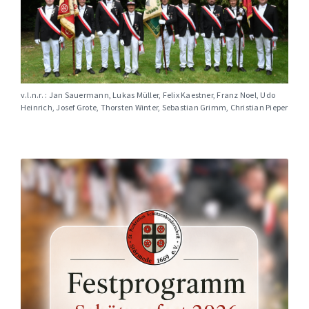
v.l.n.r. : Jan Sauermann, Lukas Müller, Felix Kaestner, Franz Noel, Udo
Heinrich, Josef Grote, Thorsten Winter, Sebastian Grimm, Christian Pieper