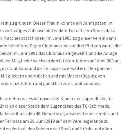
rein zu gründen. Dieser Traum konnte ein Jahr später, im
in vorläufiges Zuhause hinter dem Tor auf dem Sportplatz.
d Matches stattfinden. Im Jahr 1985 zog unser Verein dann
einem behelfsmäßigen Clubhaus und auf drei Plätzen wurde der
 bevor im Jahr 1991 das Clubhaus eingeweiht und die Anlage
hl der Mitglieder wuchs in den letzten Jahren auf über 300 an,
, das Clubhaus und die Terrasse zu erweitern. Den ganzen
an Mitgliedern unermüdlich und mit Unterstützung von
e durchzuführen und pünktlich zum Jubiläumsfest
r am Herzen. Es ist unser Ziel Kinder und Jugendliche für
bührt an dieser Stelle dem Jugendstab des TC-Störmede.
aden mit uns den 40. Geburtstag unseres Tennisvereins und
der Terrasse am 29. Juni 2019 auf dem Vereinsgelände zu
ten Verlauf, den Spielern viel Spaß und Erfolg und allen