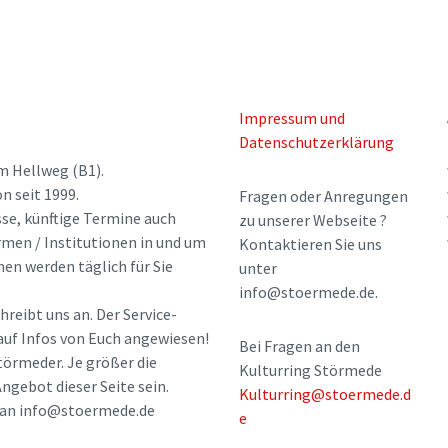
Impressum und
Datenschutzerklärung
m Hellweg (B1).
n seit 1999.
Fragen oder Anregungen
sse, künftige Termine auch
zu unserer Webseite ?
rmen / Institutionen in und um
Kontaktieren Sie uns
nen werden täglich für Sie
unter
info@stoermede.de.
hreibt uns an. Der Service-
 auf Infos von Euch angewiesen!
Bei Fragen an den
törmeder. Je größer die
Kulturring Störmede
ngebot dieser Seite sein.
Kulturring@stoermede.d
l an info@stoermede.de
e