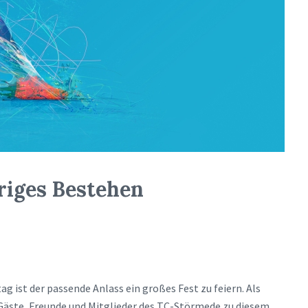
riges Bestehen
g ist der passende Anlass ein großes Fest zu feiern. Als
e Gäste, Freunde und Mitglieder des TC-Störmede zu diesem