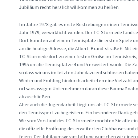
Jubiläum recht herzlich willkommen zu heißen.
Im Jahre 1978 gab es erste Bestrebungen einen Tennisve
Jahr 1979, verwirklicht werden. Der TC-Störmede fand se
Dort konnten auf einem Tennisplatz die ersten Spiele un
an die heutige Adresse, die Albert-Brand-straße 6. Mit 
TC-Störmede dort zu einer festen Größe im Tenniskreis,
1995 um die Tennisplätze 4 und 5 erweitert wurde. Die Za
so dass wir uns im letzten Jahr dazu entschlossen haben
Winter und Frühling hindurch arbeiteten eine Vielzahl 
ortsansässigen Unternehmern daran diese Baumaßnahm
abzuschließen.
Aber auch die Jugendarbeit liegt uns als TC-Störmede seh
den Tennissport zu begeistern. Ein besonderer Dank ge
Wir vom Vorstand des TC-Störmede möchten Sie alle einl
die offizielle Eröffnung des erweiterten Clubhauses und 
feiern. Der Jubiläumsveranstaltung wünschen wir einen gu