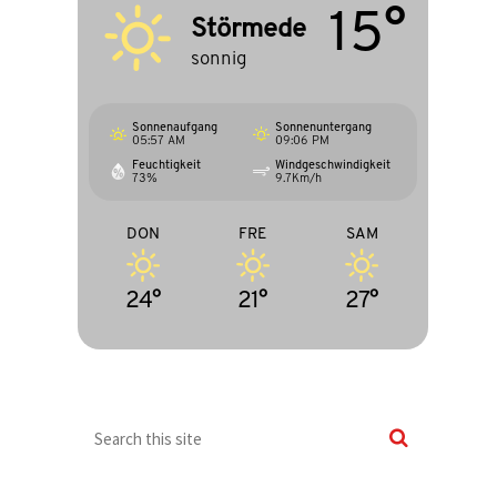
15°
Störmede
sonnig
Sonnenaufgang
Sonnenuntergang
05:57 AM
09:06 PM
Feuchtigkeit
Windgeschwindigkeit
73%
9.7Km/h
DON
FRE
SAM
24°
21°
27°