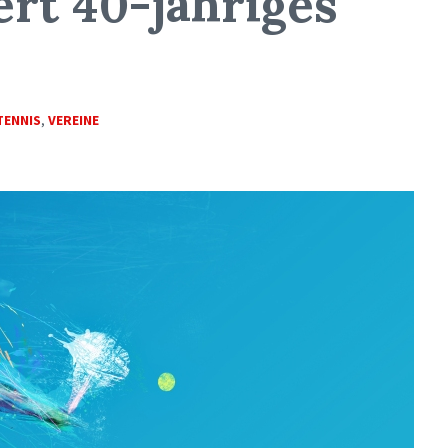
ert 40-jähriges
TENNIS
,
VEREINE