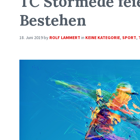
TC Störmede fei
Bestehen
18. Juni 2019
by
ROLF LAMMERT
in
KEINE KATEGORIE
,
SPORT
,