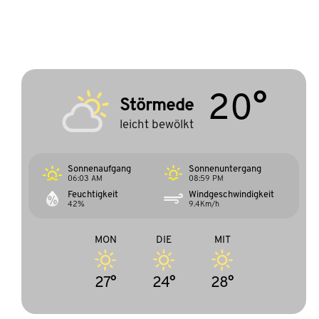
20°
Störmede
leicht bewölkt
Sonnenaufgang
Sonnenuntergang
06:03 AM
08:59 PM
Feuchtigkeit
Windgeschwindigkeit
42%
9.4Km/h
MON
DIE
MIT
27°
24°
28°