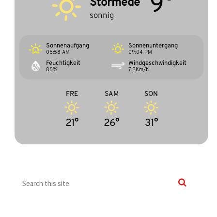
9°
Störmede
sonnig
Sonnenaufgang
Sonnenuntergang
05:58 AM
09:04 PM
Feuchtigkeit
Windgeschwindigkeit
80%
7.2Km/h
FRE
SAM
SON
21°
26°
31°