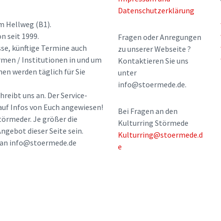
Datenschutzerklärung
m Hellweg (B1).
n seit 1999.
Fragen oder Anregungen
sse, künftige Termine auch
zu unserer Webseite ?
rmen / Institutionen in und um
Kontaktieren Sie uns
nen werden täglich für Sie
unter
info@stoermede.de.
hreibt uns an. Der Service-
 auf Infos von Euch angewiesen!
Bei Fragen an den
törmeder. Je größer die
Kulturring Störmede
ngebot dieser Seite sein.
Kulturring@stoermede.d
l an info@stoermede.de
e