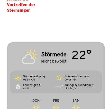
Vortreffen der
Sternsinger
22°
Störmede
leicht bewölkt
Sonnenaufgang
Sonnenuntergang
05:57 AM
09:06 PM
Feuchtigkeit
Windgeschwindigkeit
44%
19.4Km/h
DON
FRE
SAM