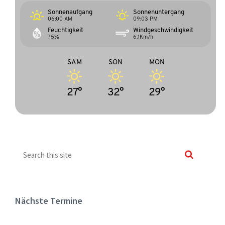
Sonnenaufgang
Sonnenuntergang
06:00 AM
09:03 PM
Feuchtigkeit
Windgeschwindigkeit
75%
6.1Km/h
SAM
SON
MON
27°
32°
29°
Nächste Termine