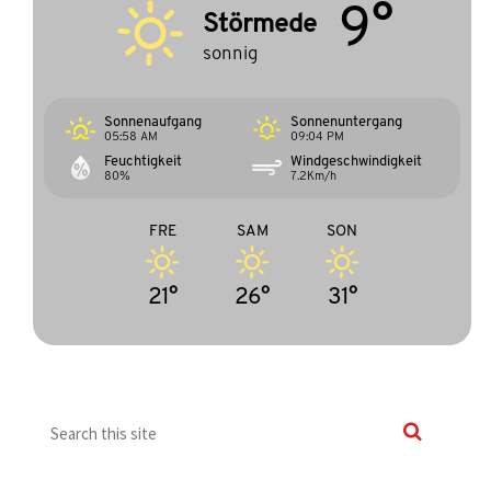
9°
Störmede
sonnig
Sonnenaufgang
Sonnenuntergang
05:58 AM
09:04 PM
Feuchtigkeit
Windgeschwindigkeit
80%
7.2Km/h
FRE
SAM
SON
21°
26°
31°