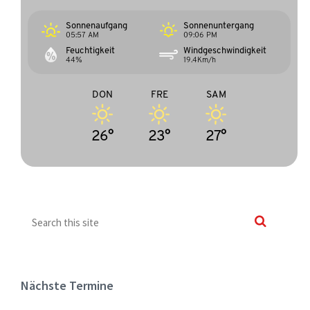
Sonnenaufgang
Sonnenuntergang
05:57 AM
09:06 PM
Feuchtigkeit
Windgeschwindigkeit
44%
19.4Km/h
DON
FRE
SAM
26°
23°
27°
Nächste Termine